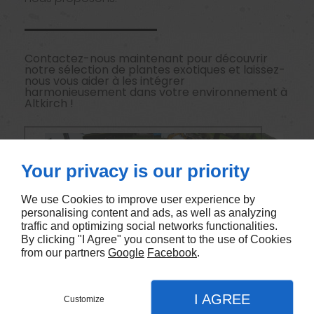
Contactez-nous maintenant pour découvrir
notre sélection de plantes exotiques et laissez-
nous vous aider à les intégrer
harmonieusement dans votre environnement à
Altkirch !
Your privacy is our priority
We use Cookies to improve user experience by
personalising content and ads, as well as analyzing
traffic and optimizing social networks functionalities.
By clicking "I Agree" you consent to the use of Cookies
from our partners
Google
Facebook
.
I AGREE
Customize