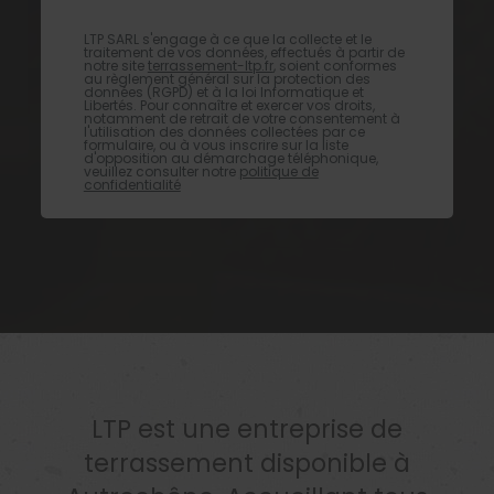
LTP SARL s'engage à ce que la collecte et le
traitement de vos données, effectués à partir de
notre site
terrassement-ltp.fr
, soient conformes
au règlement général sur la protection des
données (RGPD) et à la loi Informatique et
Libertés. Pour connaître et exercer vos droits,
notamment de retrait de votre consentement à
l'utilisation des données collectées par ce
formulaire, ou à vous inscrire sur la liste
d'opposition au démarchage téléphonique,
veuillez consulter notre
politique de
confidentialité
LTP est une entreprise de
terrassement disponible à